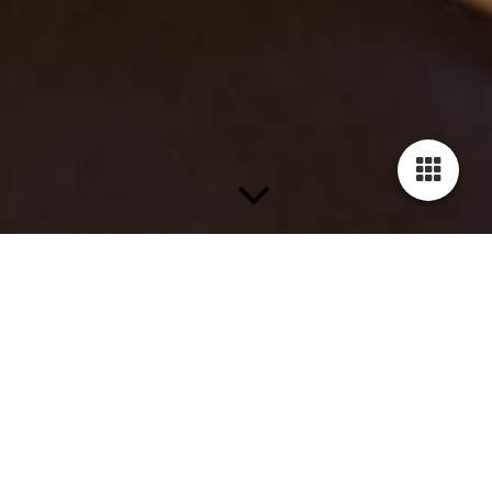
Rapper Snelle stapt uit zijn comfortzone in Terneuzen
TERNEUZEN - Met zijn allereerste theatershow ‘FF tussen
ons’ stond zanger en rapper Snelle donderdagavond op het
podium in het Scheldetheater in Terneuzen. Samen met zijn
band bezorgde hij het publiek een grote glimlach op het gezicht.
Hans Puik 26-11-21,
LINK NAAR PUBLICATIE IN AD