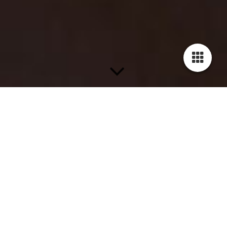
RECENSIE: 'De Komedie over een Bankoverval' zit vol
woordgrappen, decorwisselingen en verrassende
wendingen