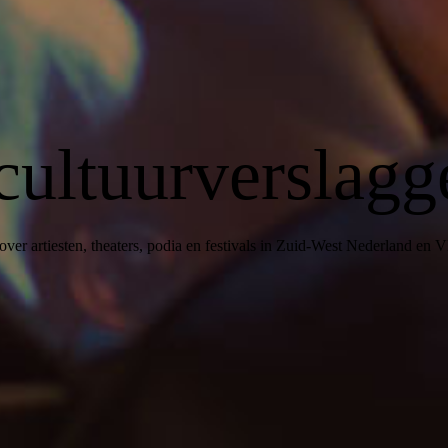
cultuurverslagg
over artiesten, theaters, podia en festivals in Zuid-West Nederland en 