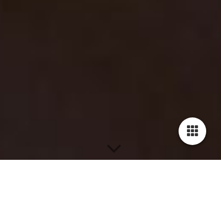
Zeeuwse topcast schittert in Lang&Gelukkig in
Middelburg