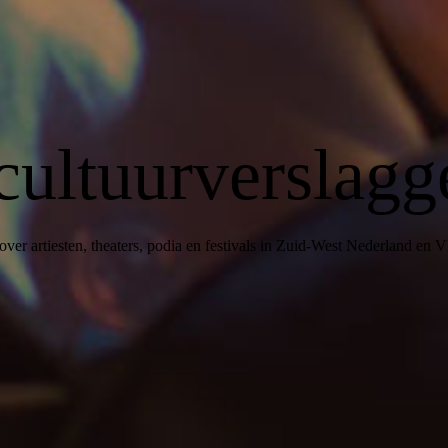
cultuurverslagg
over artiesten, theaters, podia en festivals in Zuid-West Nederland en 