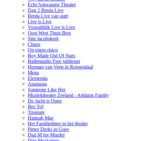
Echt Antwaarps Theater
Dag 2 Breda Live
Breda Live van start
Live is Live
Vooruitblik Live is Live
Oost West Thuis Best
Sint Jacobskerk
Chaos
Op eigen risico
Boy Made Out Of Stars
Balletstudio Free jubileum
Herman van Veen in Roosendaal
Meau
Elementia
Anastasia
Someone Like Her
Muziektheater Zeeland - Addams Family
De Jacht is Open
Bes Tof
Treasure
Hannah Mae
Het Familiediner in het theater
Pieter Derks in Goes
Dial M for Murder
Drie Musketiers