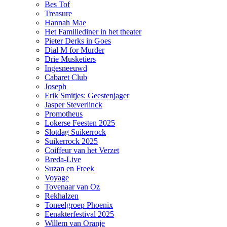
Bes Tof
Treasure
Hannah Mae
Het Familiediner in het theater
Pieter Derks in Goes
Dial M for Murder
Drie Musketiers
Ingesneeuwd
Cabaret Club
Joseph
Erik Smitjes: Geestenjager
Jasper Steverlinck
Promotheus
Lokerse Feesten 2025
Slotdag Suikerrock
Suikerrock 2025
Coiffeur van het Verzet
Breda-Live
Suzan en Freek
Voyage
Tovenaar van Oz
Rekhalzen
Toneelgroep Phoenix
Eenakterfestival 2025
Willem van Oranje