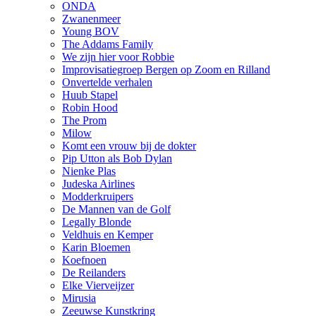
ONDA
Zwanenmeer
Young BOV
The Addams Family
We zijn hier voor Robbie
Improvisatiegroep Bergen op Zoom en Rilland
Onvertelde verhalen
Huub Stapel
Robin Hood
The Prom
Milow
Komt een vrouw bij de dokter
Pip Utton als Bob Dylan
Nienke Plas
Judeska Airlines
Modderkruipers
De Mannen van de Golf
Legally Blonde
Veldhuis en Kemper
Karin Bloemen
Koefnoen
De Reilanders
Elke Vierveijzer
Mirusia
Zeeuwse Kunstkring