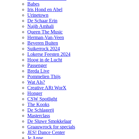
Babes
Iris Hond en Abel
Urinetown
De Schaar Erin
Najib Amhali
Queen The Music
Herman-Van-Veen
Beveren Buiten
Suikerrock 2024
Lokerse Feesten 2024
Hoog in de Lucht
Passenger
Breda Live
Pommelien Thijs
Wat Als?
Creative ARt WorX
Honger
CSW Spotlight
The Kooks
De Schlagerij
Masterclass
De Sluwe Smokkelaar
Graauwrock for specials
JES! Dance Center
Je Anne