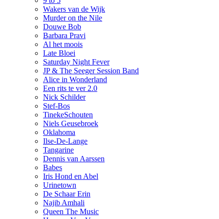
9 to 5
Wakers van de Wijk
Murder on the Nile
Douwe Bob
Barbara Pravi
Al het moois
Late Bloei
Saturday Night Fever
JP & The Seeger Session Band
Alice in Wonderland
Een rits te ver 2.0
Nick Schilder
Stef-Bos
TinekeSchouten
Niels Geusebroek
Oklahoma
Ilse-De-Lange
Tangarine
Dennis van Aarssen
Babes
Iris Hond en Abel
Urinetown
De Schaar Erin
Najib Amhali
Queen The Music