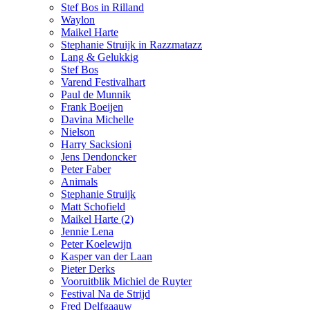
Stef Bos in Rilland
Waylon
Maikel Harte
Stephanie Struijk in Razzmatazz
Lang & Gelukkig
Stef Bos
Varend Festivalhart
Paul de Munnik
Frank Boeijen
Davina Michelle
Nielson
Harry Sacksioni
Jens Dendoncker
Peter Faber
Animals
Stephanie Struijk
Matt Schofield
Maikel Harte (2)
Jennie Lena
Peter Koelewijn
Kasper van der Laan
Pieter Derks
Vooruitblik Michiel de Ruyter
Festival Na de Strijd
Fred Delfgaauw