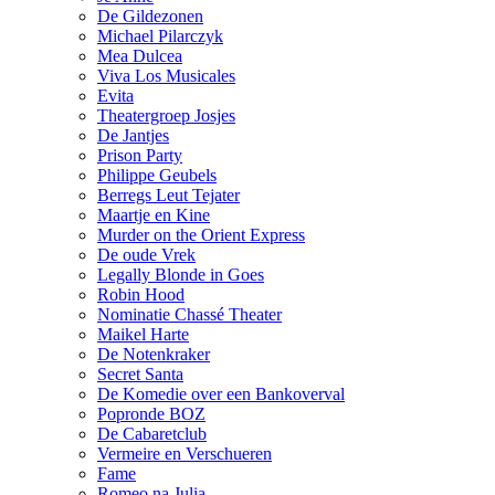
De Gildezonen
Michael Pilarczyk
Mea Dulcea
Viva Los Musicales
Evita
Theatergroep Josjes
De Jantjes
Prison Party
Philippe Geubels
Berregs Leut Tejater
Maartje en Kine
Murder on the Orient Express
De oude Vrek
Legally Blonde in Goes
Robin Hood
Nominatie Chassé Theater
Maikel Harte
De Notenkraker
Secret Santa
De Komedie over een Bankoverval
Popronde BOZ
De Cabaretclub
Vermeire en Verschueren
Fame
Romeo na Julia