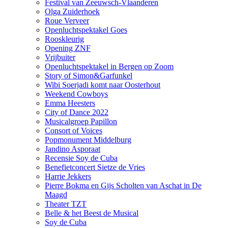
Festival van Zeeuwsch-Vlaanderen
Olga Zuiderhoek
Roue Verveer
Openluchtspektakel Goes
Rooskleurig
Opening ZNF
Vrijbuiter
Openluchtspektakel in Bergen op Zoom
Story of Simon&Garfunkel
Wibi Soerjadi komt naar Oosterhout
Weekend Cowboys
Emma Heesters
City of Dance 2022
Musicalgroep Papillon
Consort of Voices
Popmonument Middelburg
Jandino Asporaat
Recensie Soy de Cuba
Benefietconcert Sietze de Vries
Harrie Jekkers
Pierre Bokma en Gijs Scholten van Aschat in De
Maagd
Theater TZT
Belle & het Beest de Musical
Soy de Cuba