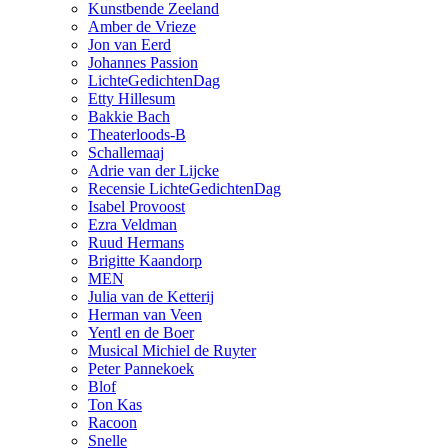
Kunstbende Zeeland
Amber de Vrieze
Jon van Eerd
Johannes Passion
LichteGedichtenDag
Etty Hillesum
Bakkie Bach
Theaterloods-B
Schallemaaj
Adrie van der Lijcke
Recensie LichteGedichtenDag
Isabel Provoost
Ezra Veldman
Ruud Hermans
Brigitte Kaandorp
MEN
Julia van de Ketterij
Herman van Veen
Yentl en de Boer
Musical Michiel de Ruyter
Peter Pannekoek
Blof
Ton Kas
Racoon
Snelle