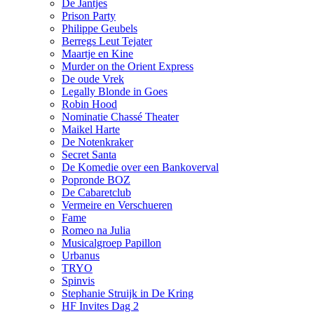
De Jantjes
Prison Party
Philippe Geubels
Berregs Leut Tejater
Maartje en Kine
Murder on the Orient Express
De oude Vrek
Legally Blonde in Goes
Robin Hood
Nominatie Chassé Theater
Maikel Harte
De Notenkraker
Secret Santa
De Komedie over een Bankoverval
Popronde BOZ
De Cabaretclub
Vermeire en Verschueren
Fame
Romeo na Julia
Musicalgroep Papillon
Urbanus
TRYO
Spinvis
Stephanie Struijk in De Kring
HF Invites Dag 2