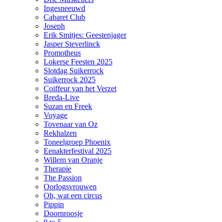
Ingesneeuwd
Cabaret Club
Joseph
Erik Smitjes: Geestenjager
Jasper Steverlinck
Promotheus
Lokerse Feesten 2025
Slotdag Suikerrock
Suikerrock 2025
Coiffeur van het Verzet
Breda-Live
Suzan en Freek
Voyage
Tovenaar van Oz
Rekhalzen
Toneelgroep Phoenix
Eenakterfestival 2025
Willem van Oranje
Therapie
The Passion
Oorlogsvrouwen
Oh, wat een circus
Pippin
Doornroosje