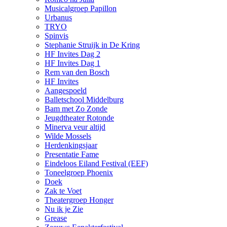
Musicalgroep Papillon
Urbanus
TRYO
Spinvis
Stephanie Struijk in De Kring
HF Invites Dag 2
HF Invites Dag 1
Rem van den Bosch
HF Invites
Aangespoeld
Balletschool Middelburg
Bam met Zo Zonde
Jeugdtheater Rotonde
Minerva veur altijd
Wilde Mossels
Herdenkingsjaar
Presentatie Fame
Eindeloos Eiland Festival (EEF)
Toneelgroep Phoenix
Doek
Zak te Voet
Theatergroep Honger
Nu ik je Zie
Grease