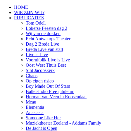
HOME
WIE ZIJN WIJ?
PUBLICATIES
Tom Odell
Lokerse Feesten dag 2
Wij van de dokken
Echt Antwaarps Theater
Dag 2 Breda Live
Breda Live van start
Live is Live
Vooruitblik Live is Live
Oost West Thuis Best
Sint Jacobskerk
Chaos
Op eigen risico
Boy Made Out Of Stars
Balletstudio Free jubileum
Herman van Veen in Roosendaal
Meau
Elementia
Anastasia
Someone Like Her
Muziektheater Zeeland - Addams Family
De Jacht is Open