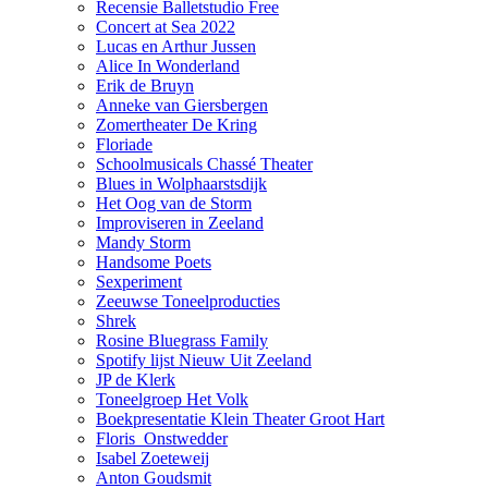
Recensie Balletstudio Free
Concert at Sea 2022
Lucas en Arthur Jussen
Alice In Wonderland
Erik de Bruyn
Anneke van Giersbergen
Zomertheater De Kring
Floriade
Schoolmusicals Chassé Theater
Blues in Wolphaarstsdijk
Het Oog van de Storm
Improviseren in Zeeland
Mandy Storm
Handsome Poets
Sexperiment
Zeeuwse Toneelproducties
Shrek
Rosine Bluegrass Family
Spotify lijst Nieuw Uit Zeeland
JP de Klerk
Toneelgroep Het Volk
Boekpresentatie Klein Theater Groot Hart
Floris_Onstwedder
Isabel Zoeteweij
Anton Goudsmit