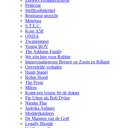
Zeeuws Eenakterfestival
Petticoat
StefBosBitterlief
Regisseur gezocht
Metejoor
S.T.E.C.
Koor A58
ONDA
Zwanenmeer
Young BOV
The Addams Family
We zijn hier voor Robbie
Improvisatiegroep Bergen op Zoom en Rilland
Onvertelde verhalen
Huub Stapel
Robin Hood
The Prom
Milow
Komt een vrouw bij de dokter
Pip Utton als Bob Dylan
Nienke Plas
Judeska Airlines
Modderkruipers
De Mannen van de Golf
Legally Blonde