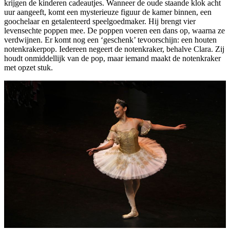
krijgen de kinderen cadeautjes. Wanneer de oude staande klok acht
uur aangeeft, komt een mysterieuze figuur de kamer binnen, een
goochelaar en getalenteerd speelgoedmaker. Hij brengt vier
levensechte poppen mee. De poppen voeren een dans op, waarna ze
verdwijnen. Er komt nog een ‘geschenk’ tevoorschijn: een houten
notenkrakerpop. Iedereen negeert de notenkraker, behalve Clara. Zij
houdt onmiddellijk van de pop, maar iemand maakt de notenkraker
met opzet stuk.