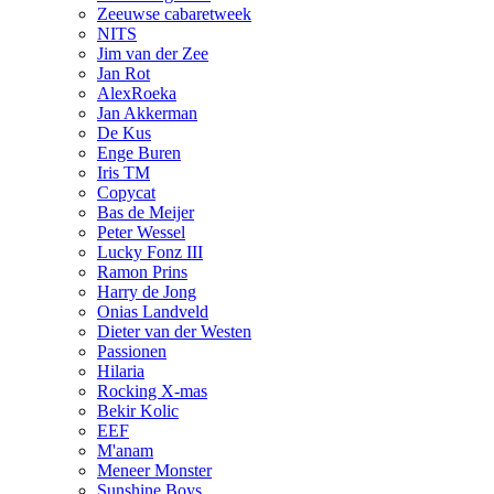
Zeeuwse cabaretweek
NITS
Jim van der Zee
Jan Rot
AlexRoeka
Jan Akkerman
De Kus
Enge Buren
Iris TM
Copycat
Bas de Meijer
Peter Wessel
Lucky Fonz III
Ramon Prins
Harry de Jong
Onias Landveld
Dieter van der Westen
Passionen
Hilaria
Rocking X-mas
Bekir Kolic
EEF
M'anam
Meneer Monster
Sunshine Boys