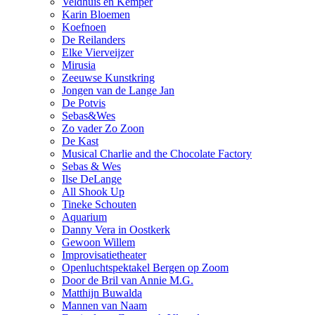
Veldhuis en Kemper
Karin Bloemen
Koefnoen
De Reilanders
Elke Vierveijzer
Mirusia
Zeeuwse Kunstkring
Jongen van de Lange Jan
De Potvis
Sebas&Wes
Zo vader Zo Zoon
De Kast
Musical Charlie and the Chocolate Factory
Sebas & Wes
Ilse DeLange
All Shook Up
Tineke Schouten
Aquarium
Danny Vera in Oostkerk
Gewoon Willem
Improvisatietheater
Openluchtspektakel Bergen op Zoom
Door de Bril van Annie M.G.
Matthijn Buwalda
Mannen van Naam