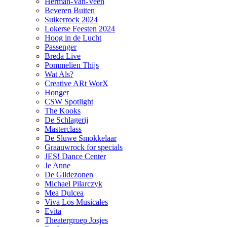
Herman-Van-Veen
Beveren Buiten
Suikerrock 2024
Lokerse Feesten 2024
Hoog in de Lucht
Passenger
Breda Live
Pommelien Thijs
Wat Als?
Creative ARt WorX
Honger
CSW Spotlight
The Kooks
De Schlagerij
Masterclass
De Sluwe Smokkelaar
Graauwrock for specials
JES! Dance Center
Je Anne
De Gildezonen
Michael Pilarczyk
Mea Dulcea
Viva Los Musicales
Evita
Theatergroep Josjes