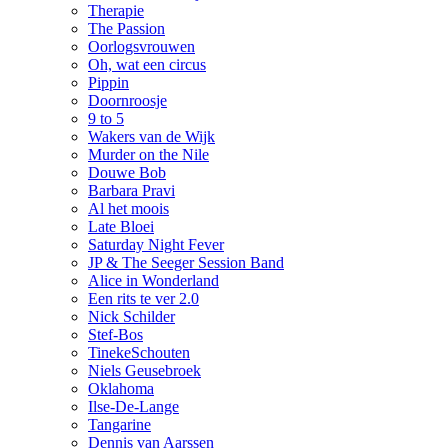
Therapie
The Passion
Oorlogsvrouwen
Oh, wat een circus
Pippin
Doornroosje
9 to 5
Wakers van de Wijk
Murder on the Nile
Douwe Bob
Barbara Pravi
Al het moois
Late Bloei
Saturday Night Fever
JP & The Seeger Session Band
Alice in Wonderland
Een rits te ver 2.0
Nick Schilder
Stef-Bos
TinekeSchouten
Niels Geusebroek
Oklahoma
Ilse-De-Lange
Tangarine
Dennis van Aarssen