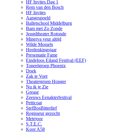
HF Invites Dag 1
Rem van den Bosch
HF Invites
Aangespoeld
Balletschool Middelburg
Bam met Zo Zonde
Jeugdtheater Rotonde
Minerva veur altijd
Wilde Mossels
Herdenkingsjaar
Presentatie Fame
Eindeloos Eiland Festival (EEF)
Toneelgroep Phoenix
Doek
Zak te Voet
Theatergroep Honger
Nu ik je Zie
Grease
Zeeuws Eenakterfestival
Petticoat
StefBosBitterlief
Regisseur gezocht
Metejoor
S.T.E.C.
Koor A58