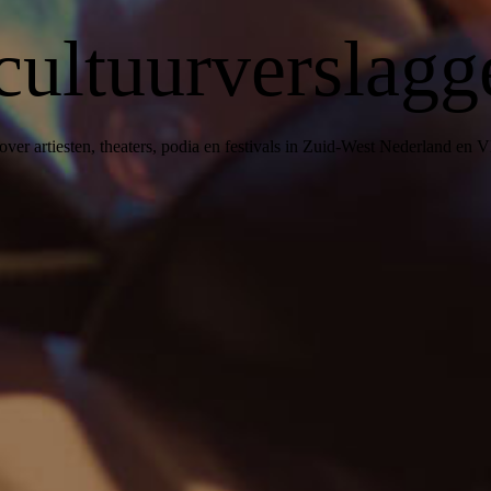
cultuurverslagg
over artiesten, theaters, podia en festivals in Zuid-West Nederland en 